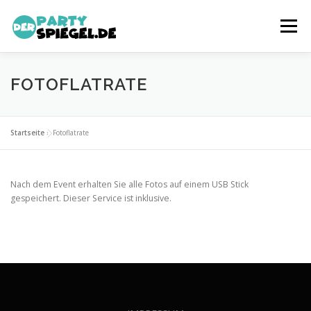
Zum
Inhalt
Menü
springen
FEATURES
DER PARTYSPIEGEL
PAKETE
FOTOFLATRATE
KONTAKT
Startseite
»
Fotoflatrate
Nach dem Event erhalten Sie alle Fotos auf einem USB Stick
gespeichert. Dieser Service ist inklusive.