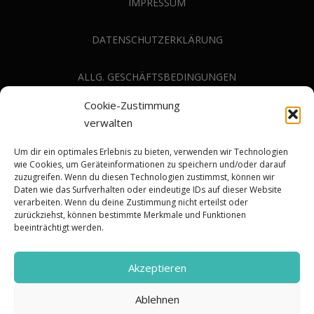
IMPRESSUM
DATENSCHUTZERKLÄRUNG
ALLG. GESCHÄFTSBEDINGUNGEN
Cookie-Zustimmung
COOKIE RICHTLINIE (EU)
verwalten
Um dir ein optimales Erlebnis zu bieten, verwenden wir Technologien
wie Cookies, um Geräteinformationen zu speichern und/oder darauf
zuzugreifen. Wenn du diesen Technologien zustimmst, können wir
Daten wie das Surfverhalten oder eindeutige IDs auf dieser Website
verarbeiten. Wenn du deine Zustimmung nicht erteilst oder
zurückziehst, können bestimmte Merkmale und Funktionen
BLEIBE AUF DEM LAUFENDEN
beeinträchtigt werden.
Akzeptieren
Ablehnen